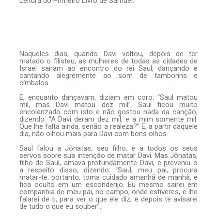
Leitura do Primeiro Livro de Samuel.
Naqueles dias, quando Davi voltou, depois de ter
matado o filisteu, as mulheres de todas as cidades de
Israel saíram ao encontro do rei Saul, dançando e
cantando alegremente ao som de tamborins e
címbalos.
E, enquanto dançavam, diziam em coro: “Saul matou
mil, mas Davi matou dez mil”. Saul ficou muito
encolerizado com isto e não gostou nada da canção,
dizendo: “A Davi deram dez mil, e a mim somente mil.
Que lhe falta ainda, senão a realeza?” E, a partir daquele
dia, não olhou mais para Davi com bons olhos.
Saul falou a Jônatas, seu filho, e a todos os seus
servos sobre sua intenção de matar Davi. Mas Jônatas,
filho de Saul, amava profundamente Davi, e preveniu-o
a respeito disso, dizendo: “Saul, meu pai, procura
matar-te; portanto, toma cuidado amanhã de manhã, e
fica oculto em um esconderijo. Eu mesmo sairei em
companhia de meu pai, no campo, onde estiveres, e lhe
falarei de ti, para ver o que ele diz, e depois te avisarei
de tudo o que eu souber”.