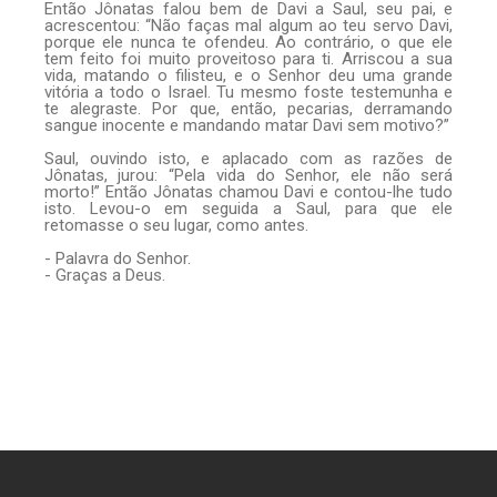
Então Jônatas falou bem de Davi a Saul, seu pai, e
acrescentou: “Não faças mal algum ao teu servo Davi,
porque ele nunca te ofendeu. Ao contrário, o que ele
tem feito foi muito proveitoso para ti. Arriscou a sua
vida, matando o filisteu, e o Senhor deu uma grande
vitória a todo o Israel. Tu mesmo foste testemunha e
te alegraste. Por que, então, pecarias, derramando
sangue inocente e mandando matar Davi sem motivo?”
Saul, ouvindo isto, e aplacado com as razões de
Jônatas, jurou: “Pela vida do Senhor, ele não será
morto!” Então Jônatas chamou Davi e contou-lhe tudo
isto. Levou-o em seguida a Saul, para que ele
retomasse o seu lugar, como antes.
- Palavra do Senhor.
- Graças a Deus.