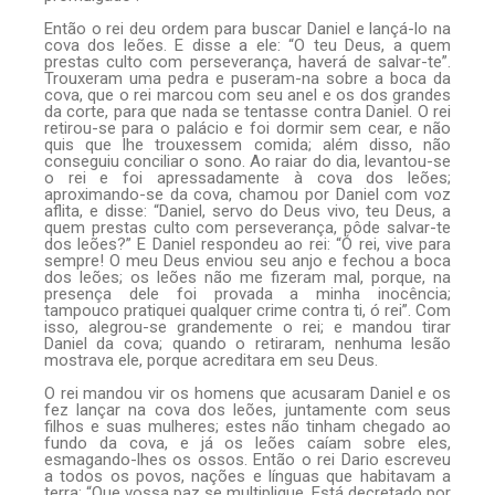
Então o rei deu ordem para buscar Daniel e lançá-lo na
cova dos leões. E disse a ele: “O teu Deus, a quem
prestas culto com perseverança, haverá de salvar-te”.
Trouxeram uma pedra e puseram-na sobre a boca da
cova, que o rei marcou com seu anel e os dos grandes
da corte, para que nada se tentasse contra Daniel. O rei
retirou-se para o palácio e foi dormir sem cear, e não
quis que lhe trouxessem comida; além disso, não
conseguiu conciliar o sono. Ao raiar do dia, levantou-se
o rei e foi apressadamente à cova dos leões;
aproximando-se da cova, chamou por Daniel com voz
aflita, e disse: “Daniel, servo do Deus vivo, teu Deus, a
quem prestas culto com perseverança, pôde salvar-te
dos leões?” E Daniel respondeu ao rei: “Ó rei, vive para
sempre! O meu Deus enviou seu anjo e fechou a boca
dos leões; os leões não me fizeram mal, porque, na
presença dele foi provada a minha inocência;
tampouco pratiquei qualquer crime contra ti, ó rei”. Com
isso, alegrou-se grandemente o rei; e mandou tirar
Daniel da cova; quando o retiraram, nenhuma lesão
mostrava ele, porque acreditara em seu Deus.
O rei mandou vir os homens que acusaram Daniel e os
fez lançar na cova dos leões, juntamente com seus
filhos e suas mulheres; estes não tinham chegado ao
fundo da cova, e já os leões caíam sobre eles,
esmagando-lhes os ossos. Então o rei Dario escreveu
a todos os povos, nações e línguas que habitavam a
terra: “Que vossa paz se multiplique. Está decretado por