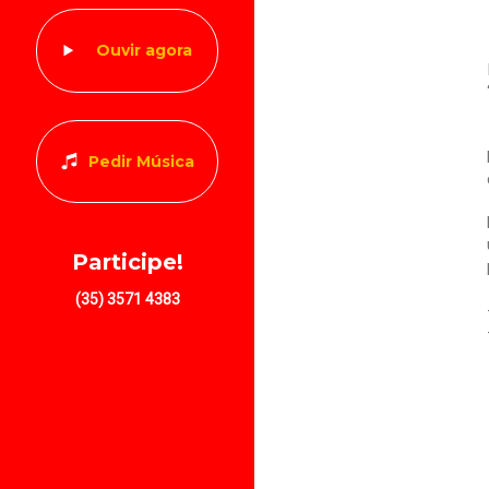
Ouvir agora
Pedir Música
Participe!
(35) 3571 4383