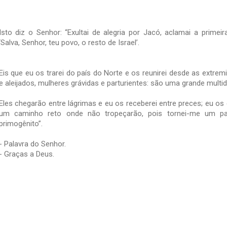
Isto diz o Senhor: “Exultai de alegria por Jacó, aclamai a primeir
‘Salva, Senhor, teu povo, o resto de Israel’.
Eis que eu os trarei do país do Norte e os reunirei desde as extrem
e aleijados, mulheres grávidas e parturientes: são uma grande multi
Eles chegarão entre lágrimas e eu os receberei entre preces; eu os 
um caminho reto onde não tropeçarão, pois tornei-me um pa
primogênito”.
- Palavra do Senhor.
- Graças a Deus.