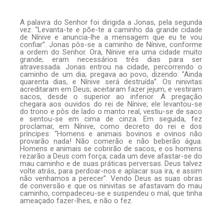
A palavra do Senhor foi dirigida a Jonas, pela segunda
vez: “Levanta-te e põe-te a caminho da grande cidade
de Nínive e anuncia-lhe a mensagem que eu te vou
confiar”. Jonas pôs-se a caminho de Nínive, conforme
a ordem do Senhor. Ora, Nínive era uma cidade muito
grande; eram necessários três dias para ser
atravessada. Jonas entrou na cidade, percorrendo o
caminho de um dia; pregava ao povo, dizendo: “Ainda
quarenta dias, e Nínive será destruída”. Os ninivitas
acreditaram em Deus; aceitaram fazer jejum, e vestiram
sacos, desde o superior ao inferior. A pregação
chegara aos ouvidos do rei de Nínive; ele levantou-se
do trono e pôs de lado o manto real, vestiu-se de saco
e sentou-se em cima de cinza. Em seguida, fez
proclamar, em Nínive, como decreto do rei e dos
príncipes: “Homens e animais bovinos e ovinos não
provarão nada! Não comerão e não beberão água.
Homens e animais se cobrirão de sacos, e os homens
rezarão a Deus com força; cada um deve afastar-se do
mau caminho e de suas práticas perversas. Deus talvez
volte atrás, para perdoar-nos e aplacar sua ira, e assim
não venhamos a perecer”. Vendo Deus as suas obras
de conversão e que os ninivitas se afastavam do mau
caminho, compadeceu-se e suspendeu o mal, que tinha
ameaçado fazer-lhes, e não o fez.