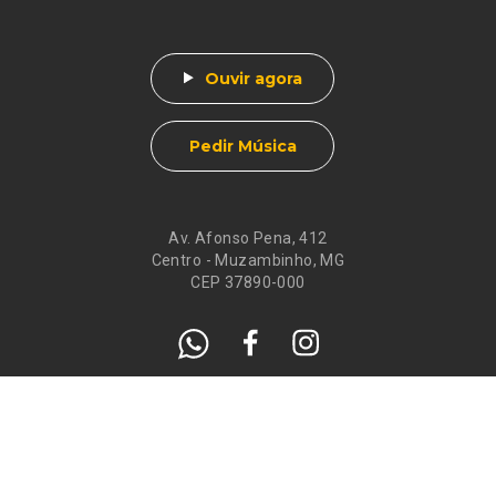
Ouvir agora
Pedir Música
Av. Afonso Pena, 412
Centro - Muzambinho, MG
CEP 37890-000
Eventos
Galeria de
Recados
Santos do Dia