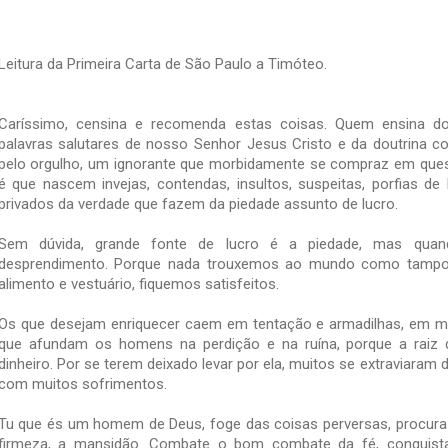
Leitura da Primeira Carta de São Paulo a Timóteo.
Caríssimo, censina e recomenda estas coisas. Quem ensina do
palavras salutares de nosso Senhor Jesus Cristo e da doutrina 
pelo orgulho, um ignorante que morbidamente se compraz em quest
é que nascem invejas, contendas, insultos, suspeitas, porfias
privados da verdade que fazem da piedade assunto de lucro.
Sem dúvida, grande fonte de lucro é a piedade, mas quan
desprendimento. Porque nada trouxemos ao mundo como tampo
alimento e vestuário, fiquemos satisfeitos.
Os que desejam enriquecer caem em tentação e armadilhas, em mu
que afundam os homens na perdição e na ruína, porque a raiz
dinheiro. Por se terem deixado levar por ela, muitos se extraviara
com muitos sofrimentos.
Tu que és um homem de Deus, foge das coisas perversas, procura a 
firmeza, a mansidão. Combate o bom combate da fé, conquista 