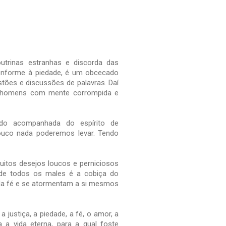
utrinas estranhas e discorda das
conforme à piedade, é um obcecado
ões e discussões de palavras. Daí
 de homens com mente corrompida e
do acompanhada do espírito de
uco nada poderemos levar. Tendo
itos desejos loucos e perniciosos
 de todos os males é a cobiça do
m da fé e se atormentam a si mesmos
justiça, a piedade, a fé, o amor, a
a vida eterna, para a qual foste