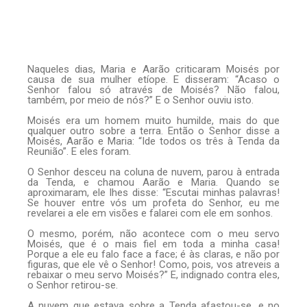
Naqueles dias, Maria e Aarão criticaram Moisés por
causa de sua mulher etíope. E disseram: “Acaso o
Senhor falou só através de Moisés? Não falou,
também, por meio de nós?” E o Senhor ouviu isto.
Moisés era um homem muito humilde, mais do que
qualquer outro sobre a terra. Então o Senhor disse a
Moisés, Aarão e Maria: “Ide todos os três à Tenda da
Reunião”. E eles foram.
O Senhor desceu na coluna de nuvem, parou à entrada
da Tenda, e chamou Aarão e Maria. Quando se
aproximaram, ele lhes disse: “Escutai minhas palavras!
Se houver entre vós um profeta do Senhor, eu me
revelarei a ele em visões e falarei com ele em sonhos.
O mesmo, porém, não acontece com o meu servo
Moisés, que é o mais fiel em toda a minha casa!
Porque a ele eu falo face a face; é às claras, e não por
figuras, que ele vê o Senhor! Como, pois, vos atreveis a
rebaixar o meu servo Moisés?” E, indignado contra eles,
o Senhor retirou-se.
A nuvem que estava sobre a Tenda afastou-se, e no