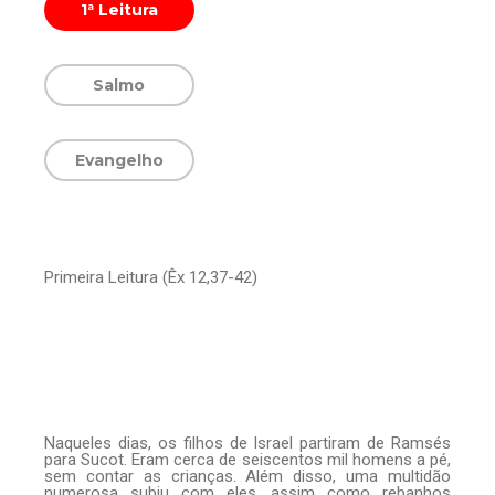
1ª Leitura
Salmo
Evangelho
Primeira Leitura (Êx 12,37-42)
Naqueles dias, os filhos de Israel partiram de Ramsés
para Sucot. Eram cerca de seiscentos mil homens a pé,
sem contar as crianças. Além disso, uma multidão
numerosa subiu com eles, assim como rebanhos