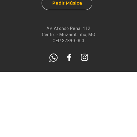
Pedir Música
Av. Afonso Pena, 412
Centro - Muzambinho, MG
CEP 37890-000
Eventos
Galeria de
Recados
Santos do Dia
Atendimento