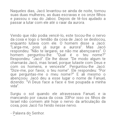
Naqueles dias, Jacó levantou-se ainda de noite, tomou
suas duas mulheres, as duas escravas e os onze filhos
e passou o vau do Jaboc. Depois de tê-los ajudado a
passar a lutar com ele até o raiar da aurora.
Vendo que não podia vencê-lo, este tocou-lhe o nervo
da coxa e logo o tendão da coxa de Jacó se deslocou,
enquanto lutava com ele. O homem disse a Jacó:
“Larga-me, pois já surge a aurora”. Mas Jacó
respondeu: “Não te largarei, se não me abençoares”. O
homem perguntou-lhe: “Qual é o teu nome?”
Respondeu: “Jacó”. Ele lhe disse: “De modo algum te
chamarás Jacó, mas Israel; porque lutaste com Deus e
com os homens, e venceste”. Perguntou-lhe Jacó:
“Dize-me, por favor, o teu nome”. Ele respondeu: “Por
que perguntas-me o meu nome?” E ali mesmo o
abençoou. Jacó deu a esse lugar o nome de Fanuel,
dizendo: “Vi Deus face a face e tive poupada a minha
vida”.
Surgiu o sol quando ele atravessava Fanuel; e ia
mancando por causa da coxa. 33Por isso os filhos de
Israel não comem até hoje o nervo da articulação da
coxa, pois Jacó foi ferido nesse nervo.
- Palavra do Senhor.