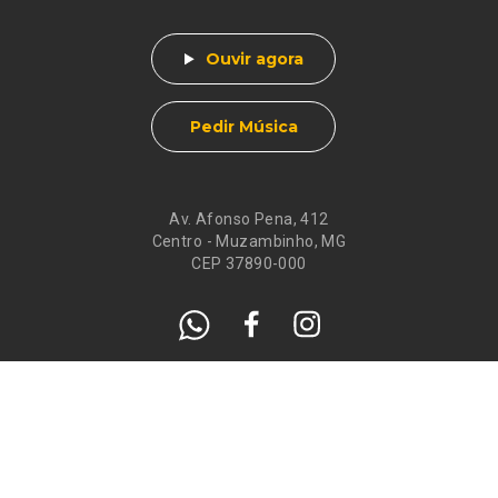
Ouvir agora
Pedir Música
Av. Afonso Pena, 412
Centro - Muzambinho, MG
CEP 37890-000
Eventos
Galeria de
Recados
Santos do Dia
Atendimento