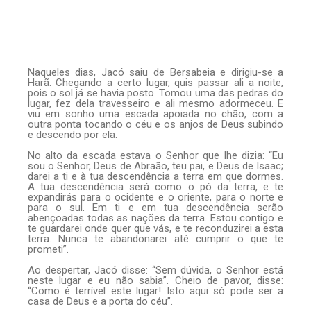
Naqueles dias, Jacó saiu de Bersabeia e dirigiu-se a
Harã. Chegando a certo lugar, quis passar ali a noite,
pois o sol já se havia posto. Tomou uma das pedras do
lugar, fez dela travesseiro e ali mesmo adormeceu. E
viu em sonho uma escada apoiada no chão, com a
outra ponta tocando o céu e os anjos de Deus subindo
e descendo por ela.
No alto da escada estava o Senhor que lhe dizia: “Eu
sou o Senhor, Deus de Abraão, teu pai, e Deus de Isaac;
darei a ti e à tua descendência a terra em que dormes.
A tua descendência será como o pó da terra, e te
expandirás para o ocidente e o oriente, para o norte e
para o sul. Em ti e em tua descendência serão
abençoadas todas as nações da terra. Estou contigo e
te guardarei onde quer que vás, e te reconduzirei a esta
terra. Nunca te abandonarei até cumprir o que te
prometi”.
Ao despertar, Jacó disse: “Sem dúvida, o Senhor está
neste lugar e eu não sabia”. Cheio de pavor, disse:
“Como é terrível este lugar! Isto aqui só pode ser a
casa de Deus e a porta do céu”.