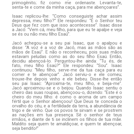
primogênito; fiz como me ordenaste. Levanta-te,
senta-te e come da minha caça, para me abençoares”.
Isaac replicou-lhe: “Como conseguiste achar assim
depressa, meu filho?” Ele respondeu: “É o Senhor teu
Deus que fez com que isso acontecesse”. Isaac disse
a Jacó: “Vem cá, meu filho, para que eu te apalpe e veja
se és ou não meu filho Esaú”.
Jacó achegou-se a seu pai Isaac, que o apalpou e
disse: “A voz é a voz de Jacó, mas as mãos são as
mãos de Esaú”. E não o reconheceu, pois suas mãos
estavam peludas como as do seu filho Esaú. Então,
decidiu abençoá-lo. Perguntou-lhe ainda: “Tu és, de
fato, meu filho Esaú?” Ele respondeu: “Sou”. Isaac
continuou: “Meu filho, serve-me da tua caça para eu
comer e te abençoar”. Jacó serviu-o e ele comeu;
trouxe-lhe depois vinho e ele bebeu. Disse-lhe então
seu pai Isaac: “Aproxima-te, meu filho, e beija-me”.
Jacó aproximou-se e o beijou. Quando Isaac sentiu o
cheiro das suas roupas, abençoou-o, dizendo: “Este é o
cheiro do meu filho: é como o aroma de um campo
fértil que o Senhor abençoou! Que Deus te conceda o
orvalho do céu, e a fertilidade da terra, a abundância de
trigo e de vinho. Que os povos te sirvam e se prostrem
as nações em tua presença. Sê o senhor de teus
irmãos, e diante de ti se inclinem os filhos de tua mãe.
Maldito seja quem te amaldiçoar, e quem te abençoar,
seja bendito!”