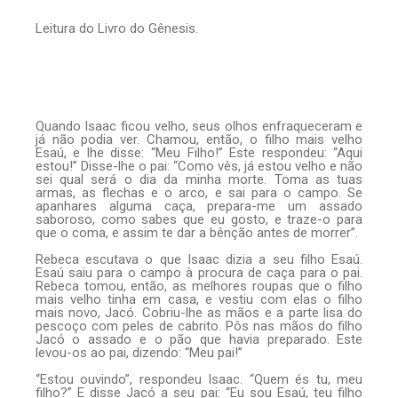
Leitura do Livro do Gênesis.
Quando Isaac ficou velho, seus olhos enfraqueceram e
já não podia ver. Chamou, então, o filho mais velho
Esaú, e lhe disse: “Meu Filho!” Este respondeu: “Aqui
estou!” Disse-lhe o pai: “Como vês, já estou velho e não
sei qual será o dia da minha morte. Toma as tuas
armas, as flechas e o arco, e sai para o campo. Se
apanhares alguma caça, prepara-me um assado
saboroso, como sabes que eu gosto, e traze-o para
que o coma, e assim te dar a bênção antes de morrer”.
Rebeca escutava o que Isaac dizia a seu filho Esaú.
Esaú saiu para o campo à procura de caça para o pai.
Rebeca tomou, então, as melhores roupas que o filho
mais velho tinha em casa, e vestiu com elas o filho
mais novo, Jacó. Cobriu-lhe as mãos e a parte lisa do
pescoço com peles de cabrito. Pôs nas mãos do filho
Jacó o assado e o pão que havia preparado. Este
levou-os ao pai, dizendo: “Meu pai!”
“Estou ouvindo”, respondeu Isaac. “Quem és tu, meu
filho?” E disse Jacó a seu pai: “Eu sou Esaú, teu filho