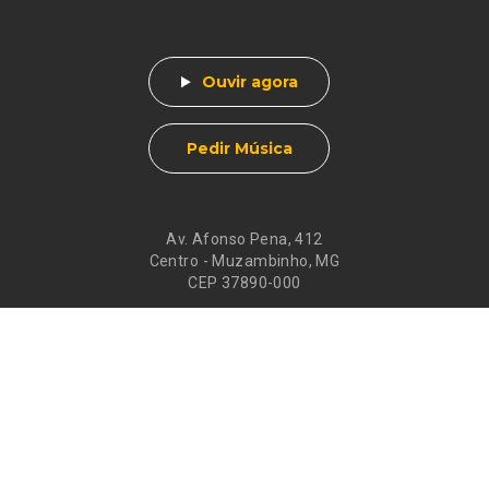
Ouvir agora
Pedir Música
Av. Afonso Pena, 412
Centro - Muzambinho, MG
CEP 37890-000
Eventos
Galeria de
Recados