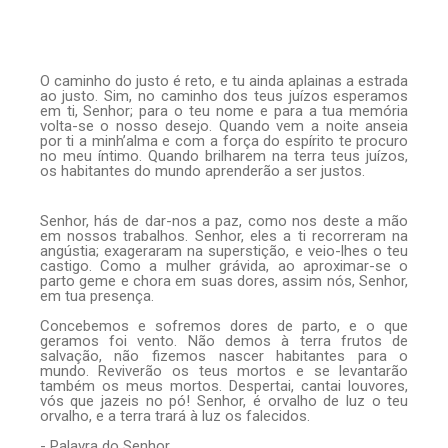
O caminho do justo é reto, e tu ainda aplainas a estrada
ao justo. Sim, no caminho dos teus juízos esperamos
em ti, Senhor; para o teu nome e para a tua memória
volta-se o nosso desejo. Quando vem a noite anseia
por ti a minh’alma e com a força do espírito te procuro
no meu íntimo. Quando brilharem na terra teus juízos,
os habitantes do mundo aprenderão a ser justos.
Senhor, hás de dar-nos a paz, como nos deste a mão
em nossos trabalhos. Senhor, eles a ti recorreram na
angústia; exageraram na superstição, e veio-lhes o teu
castigo. Como a mulher grávida, ao aproximar-se o
parto geme e chora em suas dores, assim nós, Senhor,
em tua presença.
Concebemos e sofremos dores de parto, e o que
geramos foi vento. Não demos à terra frutos de
salvação, não fizemos nascer habitantes para o
mundo. Reviverão os teus mortos e se levantarão
também os meus mortos. Despertai, cantai louvores,
vós que jazeis no pó! Senhor, é orvalho de luz o teu
orvalho, e a terra trará à luz os falecidos.
- Palavra do Senhor.