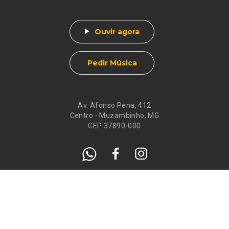
Ouvir agora
Pedir Música
Av. Afonso Pena, 412
Centro - Muzambinho, MG
CEP 37890-000
Eventos
Galeria de
Recados
Santos do Dia