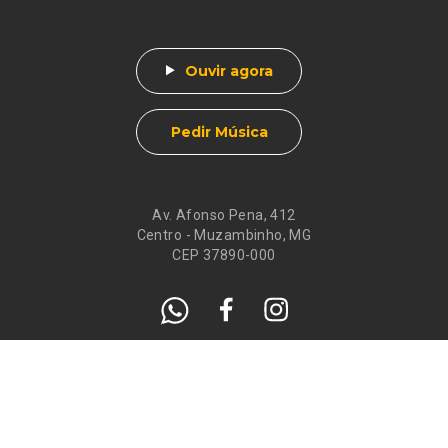
Ouvir agora
Pedir Música
Av. Afonso Pena, 412
Centro - Muzambinho, MG
CEP 37890-000
Eventos
Galeria de
Recados
Santos do Dia