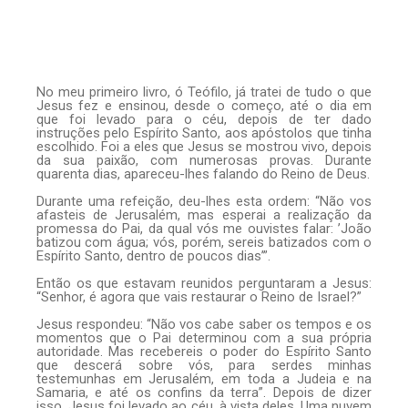
No meu primeiro livro, ó Teófilo, já tratei de tudo o que
Jesus fez e ensinou, desde o começo, até o dia em
que foi levado para o céu, depois de ter dado
instruções pelo Espírito Santo, aos apóstolos que tinha
escolhido. Foi a eles que Jesus se mostrou vivo, depois
da sua paixão, com numerosas provas. Durante
quarenta dias, apareceu-lhes falando do Reino de Deus.
Durante uma refeição, deu-lhes esta ordem: “Não vos
afasteis de Jerusalém, mas esperai a realização da
promessa do Pai, da qual vós me ouvistes falar: ’João
batizou com água; vós, porém, sereis batizados com o
Espírito Santo, dentro de poucos dias’”.
Então os que estavam reunidos perguntaram a Jesus:
“Senhor, é agora que vais restaurar o Reino de Israel?”
Jesus respondeu: “Não vos cabe saber os tempos e os
momentos que o Pai determinou com a sua própria
autoridade. Mas recebereis o poder do Espírito Santo
que descerá sobre vós, para serdes minhas
testemunhas em Jerusalém, em toda a Judeia e na
Samaria, e até os confins da terra”. Depois de dizer
isso, Jesus foi levado ao céu, à vista deles. Uma nuvem