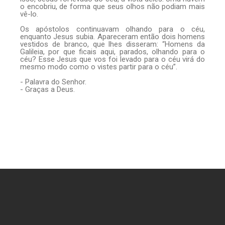
o encobriu, de forma que seus olhos não podiam mais
vê-lo.
Os apóstolos continuavam olhando para o céu,
enquanto Jesus subia. Apareceram então dois homens
vestidos de branco, que lhes disseram: “Homens da
Galileia, por que ficais aqui, parados, olhando para o
céu? Esse Jesus que vos foi levado para o céu virá do
mesmo modo como o vistes partir para o céu”.
- Palavra do Senhor.
- Graças a Deus.