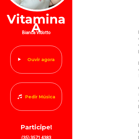
Vitamina
A
Bianca Vidotto
Ouvir agora
Pedir Música
Participe!
(35) 3571 4383