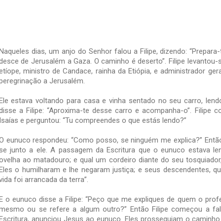
Naqueles dias, um anjo do Senhor falou a Filipe, dizendo: “Prepara
desce de Jerusalém a Gaza. O caminho é deserto”. Filipe levantou-
etíope, ministro de Candace, rainha da Etiópia, e administrador ge
peregrinação a Jerusalém.
Ele estava voltando para casa e vinha sentado no seu carro, lendo
disse a Filipe: “Aproxima-te desse carro e acompanha-o”. Filipe c
Isaías e perguntou: “Tu compreendes o que estás lendo?”
O eunuco respondeu: “Como posso, se ninguém me explica?” Então c
se junto a ele. A passagem da Escritura que o eunuco estava len
ovelha ao matadouro; e qual um cordeiro diante do seu tosquiador
Eles o humilharam e lhe negaram justiça; e seus descendentes, 
vida foi arrancada da terra”.
E o eunuco disse a Filipe: “Peço que me expliques de quem o profet
mesmo ou se refere a algum outro?” Então Filipe começou a fal
Escritura, anunciou Jesus ao eunuco. Eles prosseguiam o caminho