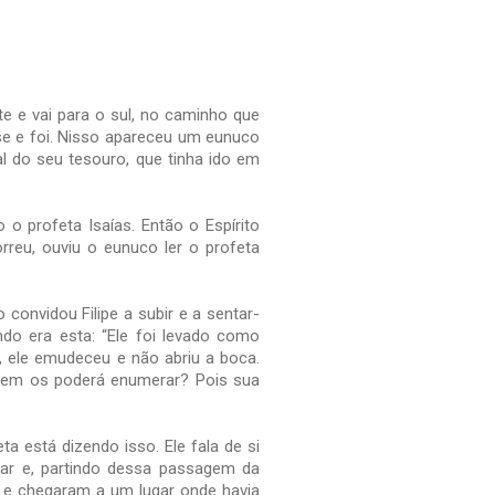
-te e vai para o sul, no caminho que
se e foi. Nisso apareceu um eunuco
ral do seu tesouro, que tinha ido em
 o profeta Isaías. Então o Espírito
orreu, ouviu o eunuco ler o profeta
onvidou Filipe a subir e a sentar-
do era esta: “Ele foi levado como
, ele emudeceu e não abriu a boca.
quem os poderá enumerar? Pois sua
a está dizendo isso. Ele fala de si
ar e, partindo dessa passagem da
 e chegaram a um lugar onde havia