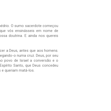
inédrio. O sumo sacerdote começou
e que vós ensinásseis em nome de
ssa doutrina. E ainda nos quereis
cer a Deus, antes que aos homens.
regando-o numa cruz. Deus, por seu
ao povo de Israel a conversão e o
spírito Santo, que Deus concedeu
s e queriam matá-los.