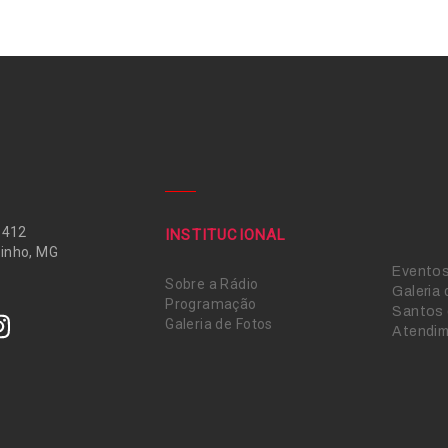
 412
INSTITUCIONAL
inho, MG
Evento
Sobre a Rádio
Galeria
Programação
Santos 
Galeria de Fotos
Atendi