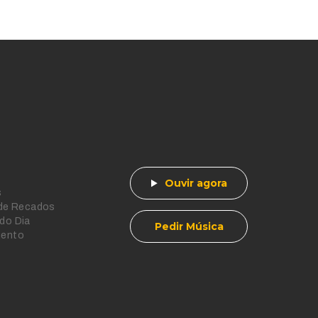
Ouvir agora
s
 de Recados
do Dia
Pedir Música
mento