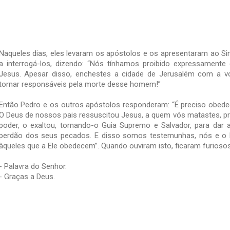
Naqueles dias, eles levaram os apóstolos e os apresentaram ao S
a interrogá-los, dizendo: “Nós tínhamos proibido expressament
Jesus. Apesar disso, enchestes a cidade de Jerusalém com a vo
tornar responsáveis pela morte desse homem!”
Então Pedro e os outros apóstolos responderam: “É preciso obede
O Deus de nossos pais ressuscitou Jesus, a quem vós matastes, p
poder, o exaltou, tornando-o Guia Supremo e Salvador, para dar 
perdão dos seus pecados. E disso somos testemunhas, nós e o E
àqueles que a Ele obedecem”. Quando ouviram isto, ficaram furioso
- Palavra do Senhor.
- Graças a Deus.