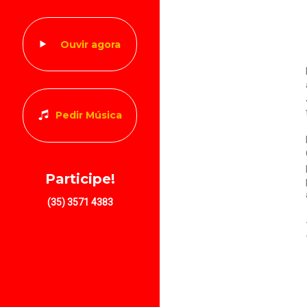
Ouvir agora
Pedir Música
Participe!
(35) 3571 4383