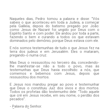
Naqueles dias, Pedro tomou a palavra e disse: “Vós
sabeis o que aconteceu em toda a Judeia, a começar
pela Galileia, depois do batismo pregado por João:
como Jesus de Nazaré foi ungido por Deus com o
Espírito Santo e com poder. Ele andou por toda a parte,
fazendo o bem e curando a todos os que estavam
dominados pelo demônio; porque Deus estava com ele.
E nós somos testemunhas de tudo o que Jesus fez na
terra dos judeus e em Jerusalém. Eles o mataram,
pregando-o numa cruz.
Mas Deus o ressuscitou no terceiro dia, concedendo-
lhe manifestar-se não a todo o povo, mas às
testemunhas que Deus havia escolhido: a nós, que
comemos e bebemos com Jesus, depois que
ressuscitou dos mortos.
E Jesus nos mandou pregar ao povo e testemunhar
que Deus o constituiu Juiz dos vivos e dos mortos.
Todos os profetas dão testemunho dele: “Todo aquele
que crê em Jesus recebe, em seu nome, o perdão dos
pecados”.
- Palavra do Senhor.