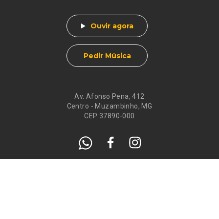
Ouvir agora
Pedir Música
Av. Afonso Pena, 412
Centro - Muzambinho, MG
CEP 37890-000
Eventos
Galeria de
Recados
Santos do Dia
Atendimento