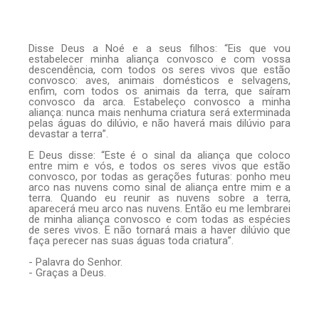
Disse Deus a Noé e a seus filhos: “Eis que vou
estabelecer minha aliança convosco e com vossa
descendência, com todos os seres vivos que estão
convosco: aves, animais domésticos e selvagens,
enfim, com todos os animais da terra, que saíram
convosco da arca. Estabeleço convosco a minha
aliança: nunca mais nenhuma criatura será exterminada
pelas águas do dilúvio, e não haverá mais dilúvio para
devastar a terra”.
E Deus disse: “Este é o sinal da aliança que coloco
entre mim e vós, e todos os seres vivos que estão
convosco, por todas as gerações futuras: ponho meu
arco nas nuvens como sinal de aliança entre mim e a
terra. Quando eu reunir as nuvens sobre a terra,
aparecerá meu arco nas nuvens. Então eu me lembrarei
de minha aliança convosco e com todas as espécies
de seres vivos. E não tornará mais a haver dilúvio que
faça perecer nas suas águas toda criatura”.
- Palavra do Senhor.
- Graças a Deus.