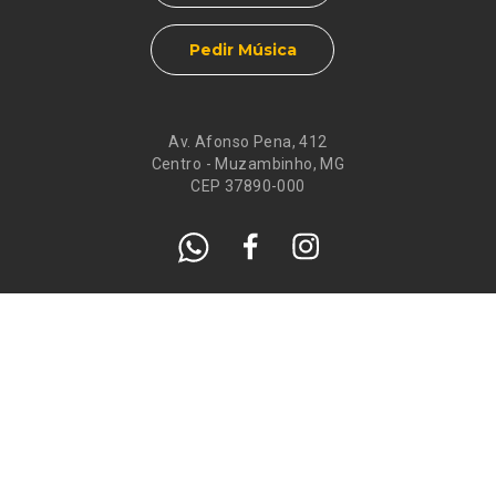
Pedir Música
Av. Afonso Pena, 412
Centro - Muzambinho, MG
CEP 37890-000
Eventos
Galeria de
Recados
Santos do Dia
Atendimento