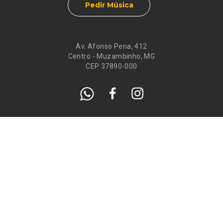
Pedir Música
Av. Afonso Pena, 412
Centro - Muzambinho, MG
CEP 37890-000
Eventos
Galeria de
Recados
Santos do Dia
Atendimento