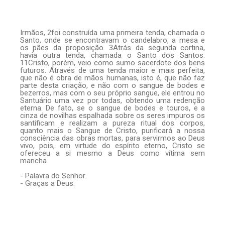
Irmãos, 2foi construída uma primeira tenda, chamada o
Santo, onde se encontravam o candelabro, a mesa e
os pães da proposição. 3Atrás da segunda cortina,
havia outra tenda, chamada o Santo dos Santos.
11Cristo, porém, veio como sumo sacerdote dos bens
futuros. Através de uma tenda maior e mais perfeita,
que não é obra de mãos humanas, isto é, que não faz
parte desta criação, e não com o sangue de bodes e
bezerros, mas com o seu próprio sangue, ele entrou no
Santuário uma vez por todas, obtendo uma redenção
eterna. De fato, se o sangue de bodes e touros, e a
cinza de novilhas espalhada sobre os seres impuros os
santificam e realizam a pureza ritual dos corpos,
quanto mais o Sangue de Cristo, purificará a nossa
consciência das obras mortas, para servirmos ao Deus
vivo, pois, em virtude do espírito eterno, Cristo se
ofereceu a si mesmo a Deus como vítima sem
mancha.
- Palavra do Senhor.
- Graças a Deus.