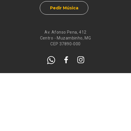
Pedir Música
Av. Afonso Pena, 412
Centro - Muzambinho, MG
CEP 37890-000
Eventos
Galeria de
Recados
Santos do Dia
Atendimento