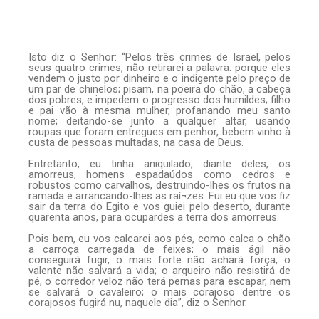
Isto diz o Senhor: “Pelos três crimes de Israel, pelos
seus quatro crimes, não retirarei a palavra: porque eles
vendem o justo por dinheiro e o indigente pelo preço de
um par de chinelos; pisam, na poeira do chão, a cabeça
dos pobres, e impedem o progresso dos humildes; filho
e pai vão à mesma mulher, profanando meu santo
nome; deitando-se junto a qualquer altar, usando
roupas que foram entregues em penhor, bebem vinho à
custa de pessoas multadas, na casa de Deus.
Entretanto, eu tinha aniquilado, diante deles, os
amorreus, homens espadaúdos como cedros e
robustos como carvalhos, destruindo-lhes os frutos na
ramada e arrancando-lhes as raí¬zes. Fui eu que vos fiz
sair da terra do Egito e vos guiei pelo deserto, durante
quarenta anos, para ocupardes a terra dos amorreus.
Pois bem, eu vos calcarei aos pés, como calca o chão
a carroça carregada de feixes; o mais ágil não
conseguirá fugir, o mais forte não achará força, o
valente não salvará a vida; o arqueiro não resistirá de
pé, o corredor veloz não terá pernas para escapar, nem
se salvará o cavaleiro; o mais corajoso dentre os
corajosos fugirá nu, naquele dia”, diz o Senhor.