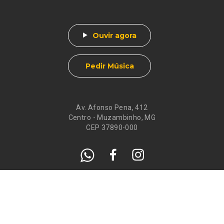
Ouvir agora
Pedir Música
Av. Afonso Pena, 412
Centro - Muzambinho, MG
CEP 37890-000
Eventos
Galeria de
Recados
Santos do Dia