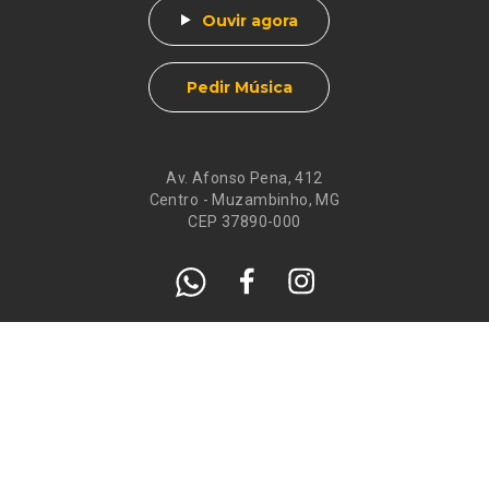
Ouvir agora
Pedir Música
Av. Afonso Pena, 412
Centro - Muzambinho, MG
CEP 37890-000
Eventos
Galeria de
Recados
Santos do Dia
Atendimento