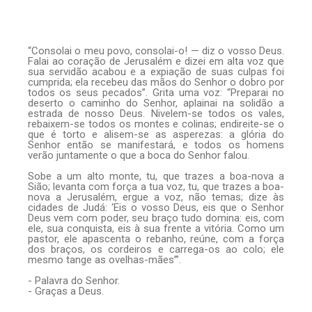
“Consolai o meu povo, consolai-o! — diz o vosso Deus.
Falai ao coração de Jerusalém e dizei em alta voz que
sua servidão acabou e a expiação de suas culpas foi
cumprida; ela recebeu das mãos do Senhor o dobro por
todos os seus pecados”. Grita uma voz: “Preparai no
deserto o caminho do Senhor, aplainai na solidão a
estrada de nosso Deus. Nivelem-se todos os vales,
rebaixem-se todos os montes e colinas; endireite-se o
que é torto e alisem-se as asperezas: a glória do
Senhor então se manifestará, e todos os homens
verão juntamente o que a boca do Senhor falou.
Sobe a um alto monte, tu, que trazes a boa-nova a
Sião; levanta com força a tua voz, tu, que trazes a boa-
nova a Jerusalém, ergue a voz, não temas; dize às
cidades de Judá: ‘Eis o vosso Deus, eis que o Senhor
Deus vem com poder, seu braço tudo domina: eis, com
ele, sua conquista, eis à sua frente a vitória. Como um
pastor, ele apascenta o rebanho, reúne, com a força
dos braços, os cordeiros e carrega-os ao colo; ele
mesmo tange as ovelhas-mães’”.
- Palavra do Senhor.
- Graças a Deus.