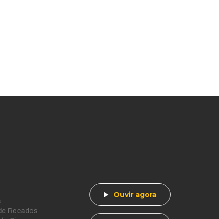
Ouvir agora
s
 de Recados