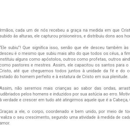
— Que alegria, quando me disseram: “Vamos à casa do Senhor!”
Irmãos, cada um de nós recebeu a graça na medida em que Cristo 
subido às alturas, ele capturou prisioneiros, e distribuiu dons aos h
“Ele subiu”! Que significa isso, senão que ele desceu também às
desceu é o mesmo que subiu mais alto do que todos os céus, a fim 
instituiu alguns como apóstolos, outros como profetas, outros aind
como pastores e mestres. Assim, ele capacitou os santos para o mi
Cristo, até que cheguemos todos juntos à unidade da fé e do c
estado do homem perfeito e à estatura de Cristo em sua plenitude.
Assim, não seremos mais crianças ao sabor das ondas, arrast
ludibriados pelos homens e induzidos por sua astúcia ao erro. Mot
à verdade e crescer em tudo até atingirmos aquele que é a Cabeça, 
Graças a ele, o corpo, coordenado e bem unido, por meio de to
realiza o seu crescimento, segundo uma atividade à medida de cad
amor.