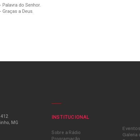
- Palavra do Senhor.
- Graças a Deus.
 412
INSTITUCIONAL
inho, MG
Evento
Sobre a Rádio
Galeria
Programação