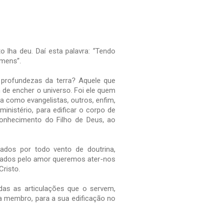
lha deu. Daí esta palavra: “Tendo
omens”.
 profundezas da terra? Aquele que
de encher o universo. Foi ele quem
a como evangelistas, outros, enfim,
nistério, para edificar o corpo de
onhecimento do Filho de Deus, ao
ados por todo vento de doutrina,
ivados pelo amor queremos ater-nos
Cristo.
das as articulações que o servem,
a membro, para a sua edificação no