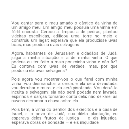
Vou cantar para o meu amado o cântico da vinha de
um amigo meu: Um amigo meu possuía uma vinha em
fértil encosta. Cercou-a, limpou-a de pedras, plantou
videiras escolhidas, edificou uma torre no meio e
construiu um lagar; esperava que ela produzisse uvas
boas, mas produziu uvas selvagens.
Agora, habitantes de Jerusalém e cidadãos de Judá,
julgai a minha situação e a de minha vinha. O que
poderia eu ter feito a mais por minha vinha e não fiz?
Eu contava com uvas de verdade, mas, por que
produziu ela uvas selvagens?
Pois agora vou mostrar-vos o que farei com minha
vinha: vou desmanchar a cerca, e ela será devastada;
vou derrubar o muro, e ela será pisoteada. Vou deixá-la
inculta e selvagem: ela não será podada nem lavrada,
espinhos e sarças tomarão conta dela; não deixarei as
nuvens derramar a chuva sobre ela.
Pois bem, a vinha do Senhor dos exércitos é a casa de
Israel, e o povo de Judá, sua dileta plantação; eu
esperava deles frutos de justiça — e eis injustiça;
esperava obras de bondade — e eis iniquidade.