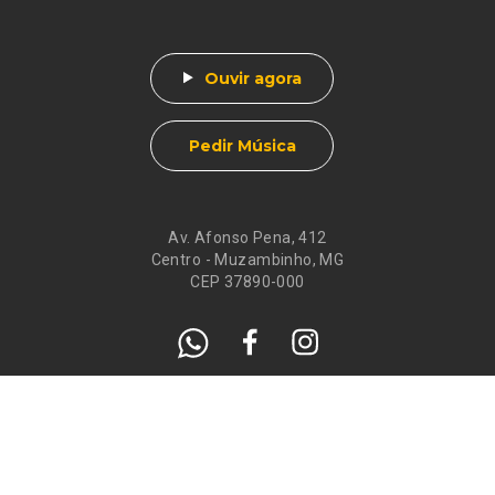
Ouvir agora
Pedir Música
Av. Afonso Pena, 412
Centro - Muzambinho, MG
CEP 37890-000
Eventos
Galeria de
Recados
Santos do Dia