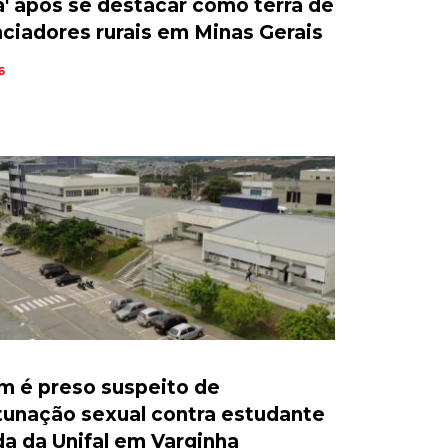
a' após se destacar como terra de
nciadores rurais em Minas Gerais
6
 é preso suspeito de
unação sexual contra estudante
da da Unifal em Varginha