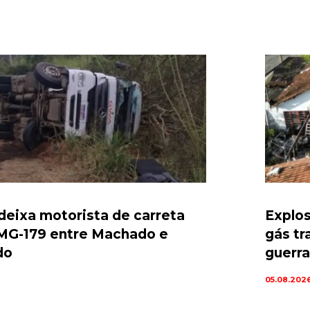
deixa motorista de carreta
Explo
 MG-179 entre Machado e
gás tr
do
guerra
05.08.202