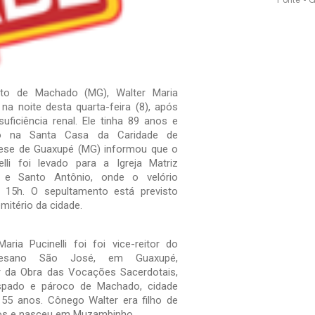
Fonte - 
to de Machado (MG), Walter Maria
u na noite desta quarta-feira (8), após
uficiência renal. Ele tinha 89 anos e
do na Santa Casa da Caridade de
ese de Guaxupé (MG) informou que o
lli foi levado para a Igreja Matriz
a e Santo Antônio, onde o velório
 15h. O sepultamento está previsto
mitério da cidade.
ria Pucinelli foi foi vice-reitor do
ocesano São José, em Guaxupé,
or da Obra das Vocações Sacerdotais,
ispado e pároco de Machado, cidade
55 anos. Cônego Walter era filho de
anos e nasceu em Muzambinho.