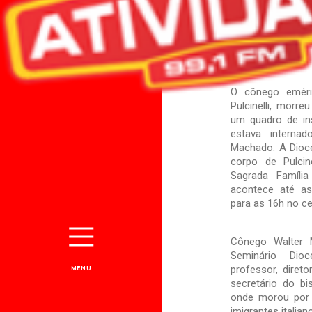
O cônego eméri
Pulcinelli, morre
um quadro de ins
estava interna
Machado. A Dioc
corpo de Pulcine
Sagrada Famíli
acontece até as
para as 16h no ce
Cônego Walter Ma
Seminário Di
professor, diret
MENU
secretário do b
onde morou por 
imigrantes itali