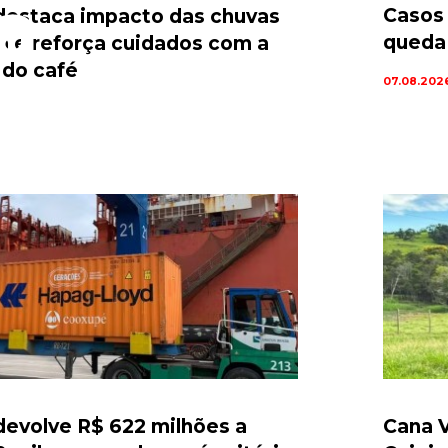
a
Casos
estaca impacto das chuvas
queda 
ta e reforça cuidados com a
 do café
07.08.202
evolve R$ 622 milhões a
Cana V