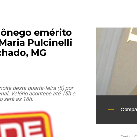
cônego emérito
Maria Pulcinelli
hado, MG
oite desta quarta-feira (8) por
enal. Velório acontece até 15h e
o será às 16h.
Compar