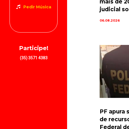
mais de 2
Pedir Música
judicial 
06.08.2026
Participe!
(35) 3571 4383
PF apura 
de recurs
Federal d