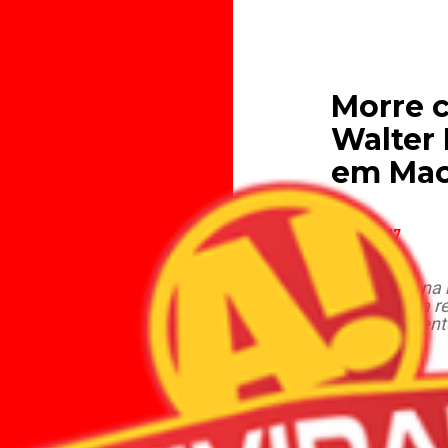
Morre 
Walter 
em Mac
09.02.2017
Ele morreu na n
insuficiência r
o sepultament