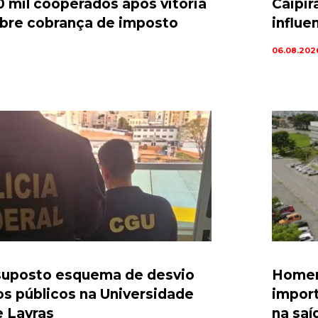
0 mil cooperados após vitória
Caipir
sobre cobrança de imposto
influe
06.08.202
suposto esquema de desvio
Homem
os públicos na Universidade
import
e Lavras
na saí