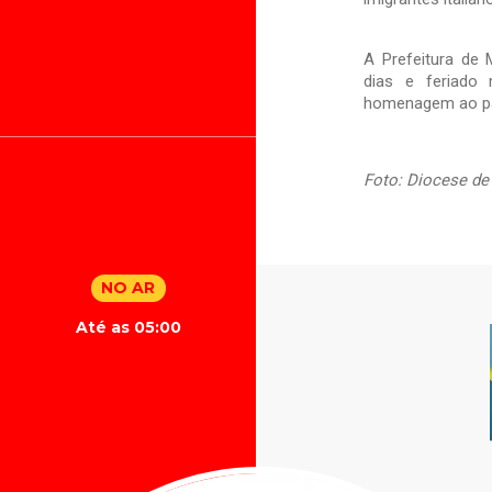
A Prefeitura de 
dias e feriado 
homenagem ao p
Foto: Diocese d
NO AR
Até as 05:00