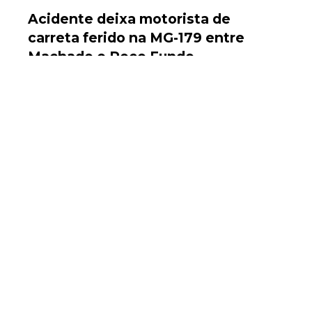
Acidente deixa motorista de
carreta ferido na MG-179 entre
Machado e Poço Fundo
05.08.2026
Explosão causada por vazamento