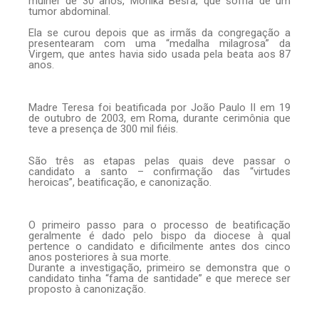
mulher de 30 anos, Monika Besra, que sofria de um
tumor abdominal.
Ela se curou depois que as irmãs da congregação a
presentearam com uma “medalha milagrosa” da
Virgem, que antes havia sido usada pela beata aos 87
anos.
Madre Teresa foi beatificada por João Paulo II em 19
de outubro de 2003, em Roma, durante cerimônia que
teve a presença de 300 mil fiéis.
São três as etapas pelas quais deve passar o
candidato a santo – confirmação das “virtudes
heroicas”, beatificação, e canonização.
O primeiro passo para o processo de beatificação
geralmente é dado pelo bispo da diocese à qual
pertence o candidato e dificilmente antes dos cinco
anos posteriores à sua morte.
Durante a investigação, primeiro se demonstra que o
candidato tinha “fama de santidade” e que merece ser
proposto à canonização.