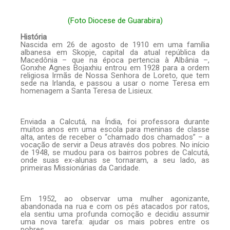
(Foto
Diocese de Guarabira)
História
Nascida em 26 de agosto de 1910 em uma família
albanesa em Skopje, capital da atual república da
Macedônia – que na época pertencia à Albânia –,
Gonxhe Agnes Bojaxhiu entrou em 1928 para a ordem
religiosa Irmãs de Nossa Senhora de Loreto, que tem
sede na Irlanda, e passou a usar o nome Teresa em
homenagem a Santa Teresa de Lisieux.
Enviada a Calcutá, na Índia, foi professora durante
muitos anos em uma escola para meninas de classe
alta, antes de receber o “chamado dos chamados” – a
vocação de servir a Deus através dos pobres. No início
de 1948, se mudou para os bairros pobres de Calcutá,
onde suas ex-alunas se tornaram, a seu lado, as
primeiras Missionárias da Caridade.
Em 1952, ao observar uma mulher agonizante,
abandonada na rua e com os pés atacados por ratos,
ela sentiu uma profunda comoção e decidiu assumir
uma nova tarefa: ajudar os mais pobres entre os
pobres.