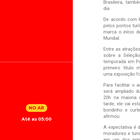
Brasileira, tam
dia.
De acordo com Re
pelos pontos turí
marca o início 
Mundial.
Entre as atraçõe
sobre a Seleção
temporada em Po
primeiro título
uma exposição fo
Para facilitar o
será ampliado du
20h na maioria 
tarde, ele vai es
NO AR
bondinho e curti
afirmou.
Até as 05:00
A expectativa é 
moradores e turis
em um dos princ