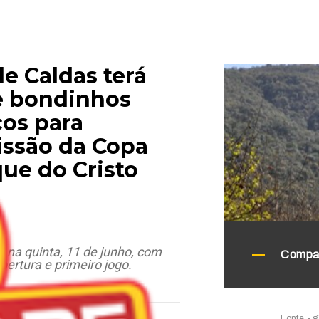
e Caldas terá
 e bondinhos
cos para
issão da Copa
ue do Cristo
 na quinta, 11 de junho, com
Compar
bertura e primeiro jogo.
Fonte - 