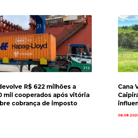
evolve R$ 622 milhões a
Cana V
0 mil cooperados após vitória
Caipir
sobre cobrança de imposto
influe
06.08.202