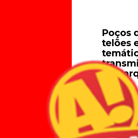
Poços d
telões
temáti
transm
no Parq
09.06.2026
Evento começa
cerimônia de a