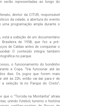
bém serão representadas ao longo do
nato, diretor da CITUR, responsável
sticos da cidade, a abertura do evento
de uma programação ampla durante o
s, está a exibição de um documentário
 Brasileira de 1958, que fez a pré-
ços de Caldas antes de conquistar o
 mundial. O conteúdo integra também
tográfica no parque.
 acesso, o funcionamento do bondinho
rante a Copa. “Vai funcionar até às
dos dias. Os jogos que forem mais
tar até às 22h, então vai dar para ir de
r a seleção lá no Parque do Cristo”,
de que o “Torcida na Montanha” atraia
tas, unindo futebol, turismo e história
ipais cartões-postais de Poços de