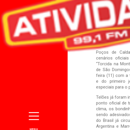
Poços de Cald
cenários ofici
“Torcida na Mont
de São Domingos
feira (11) com a
e do primeiro 
especiais para o 
Telões já foram i
ponto oficial de 
clima, os bondi
sendo adesivado
do Brasil já cir
Argentina e Marr
MENU