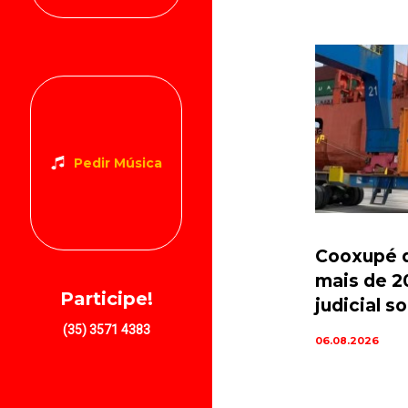
Pedir Música
Cooxupé d
mais de 2
Participe!
judicial 
(35) 3571 4383
06.08.2026