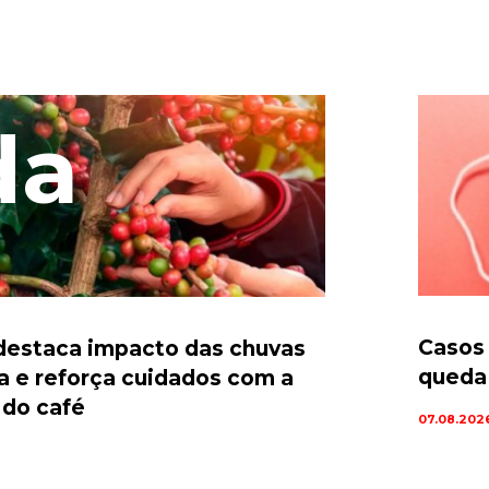
da
Casos
estaca impacto das chuvas
queda 
ta e reforça cuidados com a
 do café
07.08.202