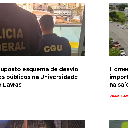
suposto esquema de desvio
Homem
os públicos na Universidade
import
e Lavras
na saí
06.08.202